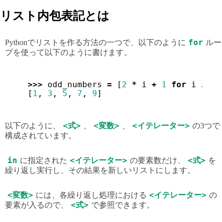
リスト内包表記とは
for
Pythonでリストを作る方法の一つで、以下のように
ルー
プを使って以下のように書けます。
>>>
odd_numbers
=
[
2
*
i
+
1
for
i
in
r
[
1
,
3
,
5
,
7
,
9
]
<式>
<変数>
<イテレーター>
以下のように、
、
、
の3つで
構成されています。
in
<イテレーター>
<式>
に指定された
の要素数だけ、
を
繰り返し実行し、その結果を新しいリストにします。
<変数>
<イテレーター>
には、各繰り返し処理における
の
<式>
要素が入るので、
で参照できます。