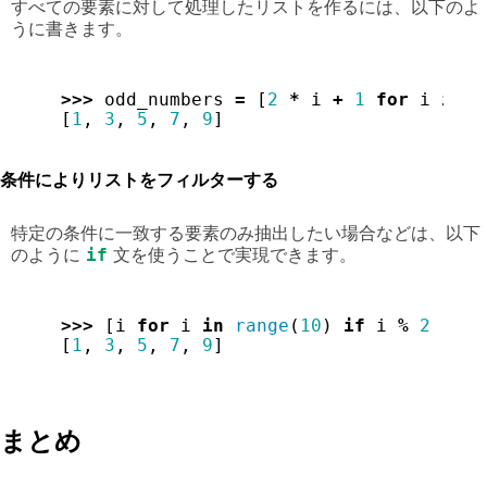
すべての要素に対して処理したリストを作るには、以下のよ
うに書きます。
>>>
odd_numbers
=
[
2
*
i
+
1
for
i
in
r
[
1
,
3
,
5
,
7
,
9
]
条件によりリストをフィルターする
特定の条件に一致する要素のみ抽出したい場合などは、以下
if
のように
文を使うことで実現できます。
>>>
[
i
for
i
in
range
(
10
)
if
i
%
2
!=
0
[
1
,
3
,
5
,
7
,
9
]
まとめ