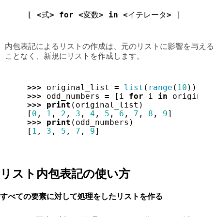
[
<
式
>
for
<
変数
>
in
<
イテレータ
>
]
内包表記によるリストの作成は、元のリストに影響を与える
ことなく、新規にリストを作成します。
>>>
original_list
=
list
(
range
(
10
))
>>>
odd_numbers
=
[
i
for
i
in
original_
>>>
print
(
original_list
)
[
0
,
1
,
2
,
3
,
4
,
5
,
6
,
7
,
8
,
9
]
>>>
print
(
odd_numbers
)
[
1
,
3
,
5
,
7
,
9
]
リスト内包表記の使い方
すべての要素に対して処理をしたリストを作る